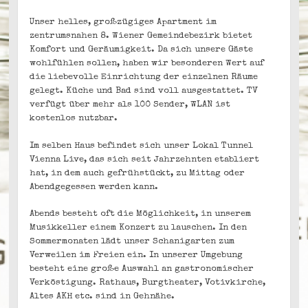
Unser helles, großzügiges Apartment im
zentrumsnahen 8. Wiener Gemeindebezirk bietet
Komfort und Geräumigkeit. Da sich unsere Gäste
wohlfühlen sollen, haben wir besonderen Wert auf
die liebevolle Einrichtung der einzelnen Räume
gelegt. Küche und Bad sind voll ausgestattet. TV
verfügt über mehr als 100 Sender, WLAN ist
kostenlos nutzbar.
Im selben Haus befindet sich unser Lokal Tunnel
Vienna Live, das sich seit Jahrzehnten etabliert
hat, in dem auch gefrühstückt, zu Mittag oder
Abendgegessen werden kann.
Abends besteht oft die Möglichkeit, in unserem
Musikkeller einem Konzert zu lauschen. In den
Sommermonaten lädt unser Schanigarten zum
Verweilen im Freien ein. In unserer Umgebung
besteht eine große Auswahl an gastronomischer
Verköstigung. Rathaus, Burgtheater, Votivkirche,
Altes AKH etc. sind in Gehnähe.