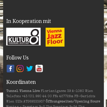
In Kooperation mit
Follow Us
Koordinaten
Tunnel Vienna Live
Florianigasse 39 A-1080 Wien
Telefon: +43 (0)1 990 44 00 FN: 427728m FB-Gericht:
Wien UID: ATU69333937
Öffnungszeiten/Opening Hours
Montag – Samstag: 9–2 Uhr Sonntag: 9–24 Uhr