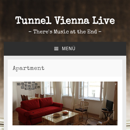
Tunnel Vienna Live
– There's Music at the End –
MENÜ
ZUM
INHALT
SPRINGEN
Apartment