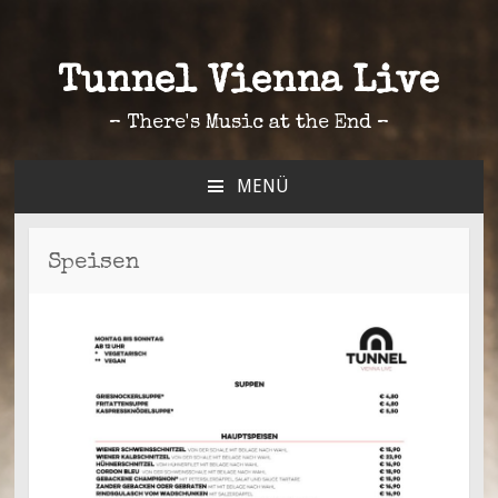
Tunnel Vienna Live
– There's Music at the End –
MENÜ
ZUM
INHALT
SPRINGEN
Speisen