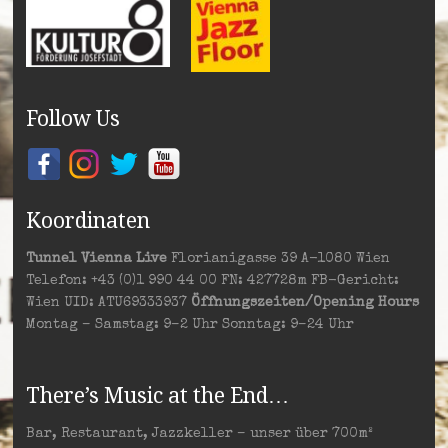
Follow Us
Koordinaten
Tunnel Vienna Live
Florianigasse 39 A-1080 Wien
Telefon: +43 (0)1 990 44 00 FN: 427728m FB-Gericht:
Wien UID: ATU69333937
Öffnungszeiten/Opening Hours
Montag – Samstag: 9–2 Uhr Sonntag: 9–24 Uhr
There’s Music at the End…
Bar, Restaurant, Jazzkeller – unser über 700m²