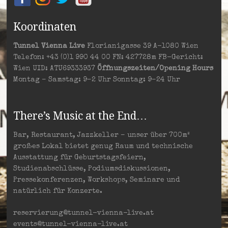
Koordinaten
Tunnel Vienna Live
Florianigasse 39 A-1080 Wien
Telefon: +43 (0)1 990 44 00 FN: 427728m FB-Gericht:
Wien UID: ATU69333937
Öffnungszeiten/Opening Hours
Montag – Samstag: 9–2 Uhr Sonntag: 9–24 Uhr
There’s Music at the End…
Bar, Restaurant, Jazzkeller – unser über 700m²
großes Lokal bietet genug Raum und technische
Ausstattung für Geburtstagsfeiern,
Studienabschlüsse, Podiumsdiskussionen,
Pressekonferenzen, Workshops, Seminare und
natürlich für Konzerte.
reservierung@tunnel-vienna-live.at
events@tunnel-vienna-live.at