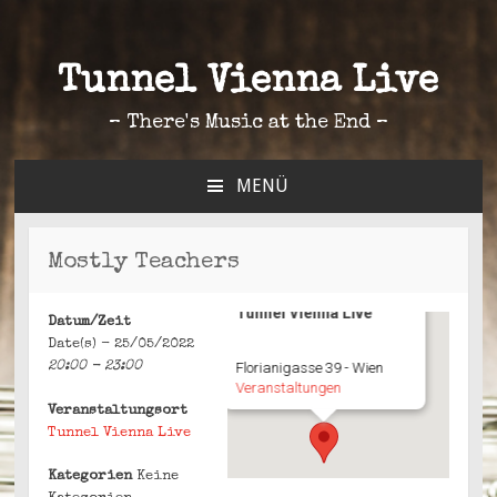
Tunnel Vienna Live
– There's Music at the End –
MENÜ
ZUM
INHALT
SPRINGEN
Mostly Teachers
Tunnel Vienna Live
Datum/Zeit
Date(s) - 25/05/2022
20:00 - 23:00
Florianigasse 39 - Wien
Veranstaltungen
Veranstaltungsort
Tunnel Vienna Live
Kategorien
Keine