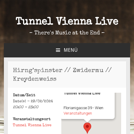
Tunnel Vienna Live
– There's Music at the End –
MENÜ
ZUM
INHALT
SPRINGEN
Hirng’spinster // Zwidermu //
Kreydenweiss
Tunnel Vienna Live
Datum/Zeit
Date(s) - 29/02/2024
20:00 - 23:00
Florianigasse 39 - Wien
Veranstaltungen
Veranstaltungsort
Tunnel Vienna Live