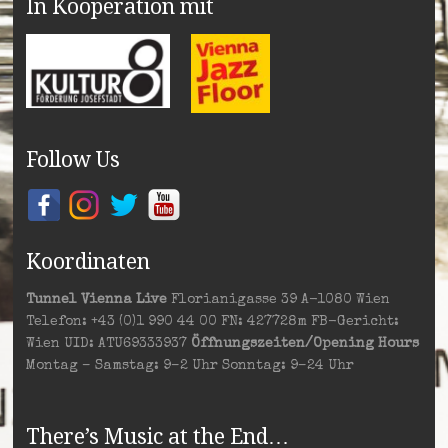
In Kooperation mit
Follow Us
Koordinaten
Tunnel Vienna Live
Florianigasse 39 A-1080 Wien
Telefon: +43 (0)1 990 44 00 FN: 427728m FB-Gericht:
Wien UID: ATU69333937
Öffnungszeiten/Opening Hours
Montag – Samstag: 9–2 Uhr Sonntag: 9–24 Uhr
There’s Music at the End…