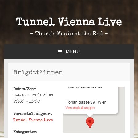
Tunnel Vienna Live
– There's Music at the End –
MENÜ
ZUM
INHALT
SPRINGEN
Brigött*innen
Tunnel Vienna Live
Datum/Zeit
Date(s) - 24/01/2026
20:00 - 23:00
Florianigasse 39 - Wien
Veranstaltungen
Veranstaltungsort
Tunnel Vienna Live
Kategorien