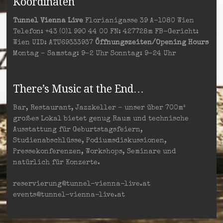
Koordinaten
Tunnel Vienna Live
Florianigasse 39 A-1080 Wien
Telefon: +43 (0)1 990 44 00 FN: 427728m FB-Gericht:
Wien UID: ATU69333937
Öffnungszeiten/Opening Hours
Montag – Samstag: 9–2 Uhr Sonntag: 9–24 Uhr
There’s Music at the End…
Bar, Restaurant, Jazzkeller – unser über 700m²
großes Lokal bietet genug Raum und technische
Ausstattung für Geburtstagsfeiern,
Studienabschlüsse, Podiumsdiskussionen,
Pressekonferenzen, Workshops, Seminare und
natürlich für Konzerte.
reservierung@tunnel-vienna-live.at
events@tunnel-vienna-live.at