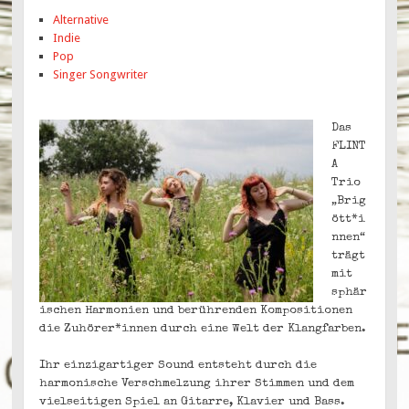
Alternative
Indie
Pop
Singer Songwriter
Das
FLINT
A
Trio
„Brig
ött*i
nnen“
trägt
mit
sphär
ischen Harmonien und berührenden Kompositionen
die Zuhörer*innen durch eine Welt der Klangfarben.
Ihr einzigartiger Sound entsteht durch die
harmonische Verschmelzung ihrer Stimmen und dem
vielseitigen Spiel an Gitarre, Klavier und Bass.