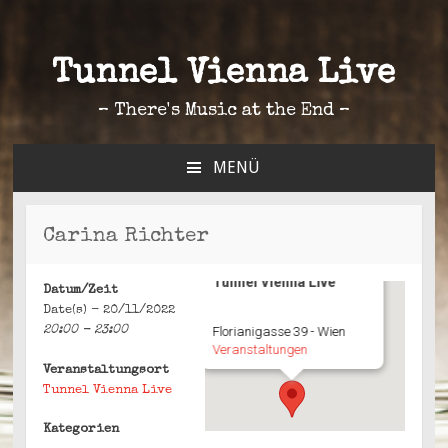
Tunnel Vienna Live
– There's Music at the End –
MENÜ
ZUM
INHALT
SPRINGEN
Carina Richter
Tunnel Vienna Live
Datum/Zeit
Date(s) - 20/11/2022
20:00 - 23:00
Florianigasse 39 - Wien
Veranstaltungen
Veranstaltungsort
Tunnel Vienna Live
Kategorien