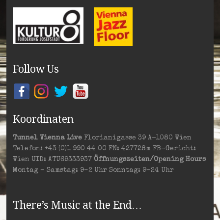
Follow Us
Koordinaten
Tunnel Vienna Live
Florianigasse 39 A-1080 Wien
Telefon: +43 (0)1 990 44 00 FN: 427728m FB-Gericht:
Wien UID: ATU69333937
Öffnungszeiten/Opening Hours
Montag – Samstag: 9–2 Uhr Sonntag: 9–24 Uhr
There’s Music at the End…