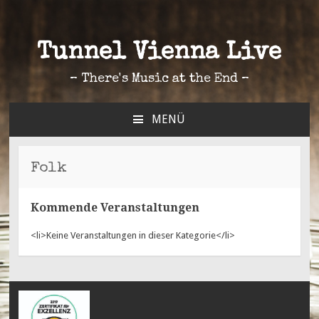
Tunnel Vienna Live
– There's Music at the End –
MENÜ
ZUM
INHALT
SPRINGEN
Folk
Kommende Veranstaltungen
<li>Keine Veranstaltungen in dieser Kategorie</li>