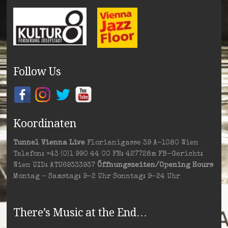
Follow Us
Koordinaten
Tunnel Vienna Live
Florianigasse 39 A-1080 Wien
Telefon: +43 (0)1 990 44 00 FN: 427728m FB-Gericht:
Wien UID: ATU69333937
Öffnungszeiten/Opening Hours
Montag – Samstag: 9–2 Uhr Sonntag: 9–24 Uhr
There’s Music at the End…