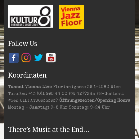
Follow Us
Koordinaten
Tunnel Vienna Live
Florianigasse 39 A-1080 Wien
Telefon: +43 (0)1 990 44 00 FN: 427728m FB-Gericht:
Wien UID: ATU69333937
Öffnungszeiten/Opening Hours
Montag – Samstag: 9–2 Uhr Sonntag: 9–24 Uhr
There’s Music at the End…