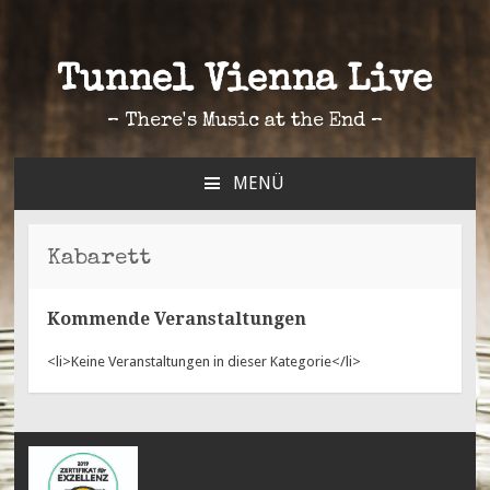
Tunnel Vienna Live
– There's Music at the End –
MENÜ
ZUM
INHALT
SPRINGEN
Kabarett
Kommende Veranstaltungen
<li>Keine Veranstaltungen in dieser Kategorie</li>