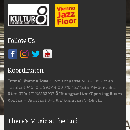
Follow Us
Koordinaten
Tunnel Vienna Live
Florianigasse 39 A-1080 Wien
Telefon: +43 (0)1 990 44 00 FN: 427728m FB-Gericht:
Wien UID: ATU69333937
Öffnungszeiten/Opening Hours
Montag – Samstag: 9–2 Uhr Sonntag: 9–24 Uhr
There’s Music at the End…