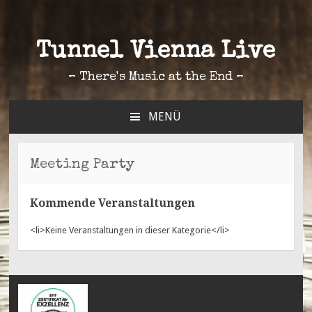
Tunnel Vienna Live
– There's Music at the End –
MENÜ
ZUM
INHALT
SPRINGEN
Meeting Party
Kommende Veranstaltungen
<li>Keine Veranstaltungen in dieser Kategorie</li>