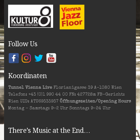
Follow Us
Koordinaten
Tunnel Vienna Live
Florianigasse 39 A-1080 Wien
Telefon: +43 (0)1 990 44 00 FN: 427728m FB-Gericht:
Wien UID: ATU69333937
Öffnungszeiten/Opening Hours
Montag – Samstag: 9–2 Uhr Sonntag: 9–24 Uhr
There’s Music at the End…