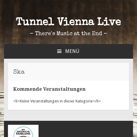
Tunnel Vienna Live
– There's Music at the End –
MENÜ
ZUM
INHALT
SPRINGEN
Ska
Kommende Veranstaltungen
<li>Keine Veranstaltungen in dieser Kategorie</li>