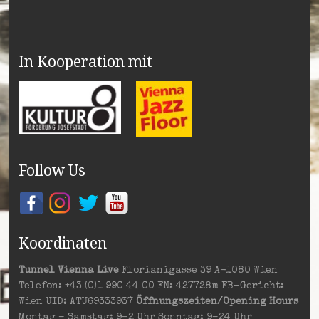
In Kooperation mit
Follow Us
Koordinaten
Tunnel Vienna Live
Florianigasse 39 A-1080 Wien
Telefon: +43 (0)1 990 44 00 FN: 427728m FB-Gericht:
Wien UID: ATU69333937
Öffnungszeiten/Opening Hours
Montag – Samstag: 9–2 Uhr Sonntag: 9–24 Uhr