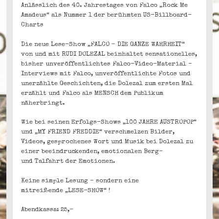
Anlässlich des 40. Jahrestages von Falco „Rock Me
Amadeus“ als Nummer 1 der berühmten US-Billboard-
Charts
Die neue Lese-Show „FALCO – DIE GANZE WAHRHEIT“
von und mit RUDI DOLEZAL beinhaltet sensationelles,
bisher unveröffentlichtes Falco-Video-Material –
Interviews mit Falco, unveröffentlichte Fotos und
unerzählte Geschichten, die Dolezal zum ersten Mal
erzählt und Falco als MENSCH dem Publikum
näherbringt.
Wie bei seinen Erfolgs-Shows „100 JAHRE AUSTROPOP“
und „MY FRIEND FREDDIE“ verschmelzen Bilder,
Videos, gesprochenes Wort und Musik bei Dolezal zu
einer beeindruckenden, emotionalen Berg-
und Talfahrt der Emotionen.
Keine simple Lesung – sondern eine
mitreißende „LESE-SHOW“ !
Abendkassa: 25,-