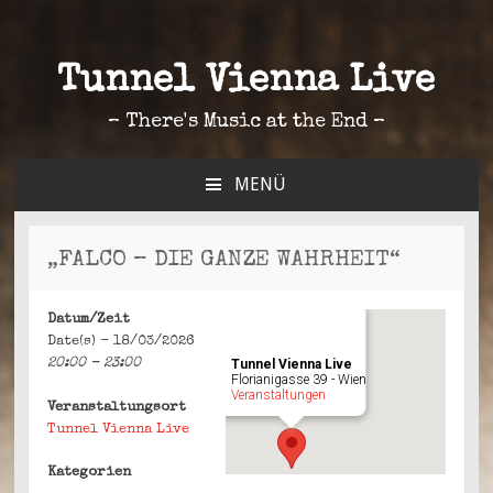
Tunnel Vienna Live
– There's Music at the End –
MENÜ
ZUM
INHALT
SPRINGEN
„FALCO – DIE GANZE WAHRHEIT“
Datum/Zeit
Date(s) - 18/03/2026
20:00 - 23:00
Tunnel Vienna Live
Florianigasse 39 - Wien
Veranstaltungen
Veranstaltungsort
Tunnel Vienna Live
Kategorien