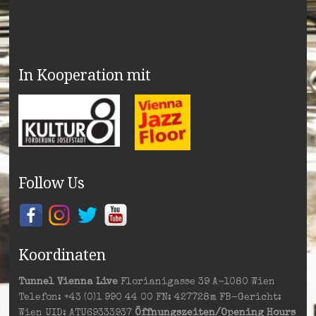
In Kooperation mit
Follow Us
Koordinaten
Tunnel Vienna Live
Florianigasse 39 A-1080 Wien
Telefon: +43 (0)1 990 44 00 FN: 427728m FB-Gericht:
Wien UID: ATU69333937
Öffnungszeiten/Opening Hours