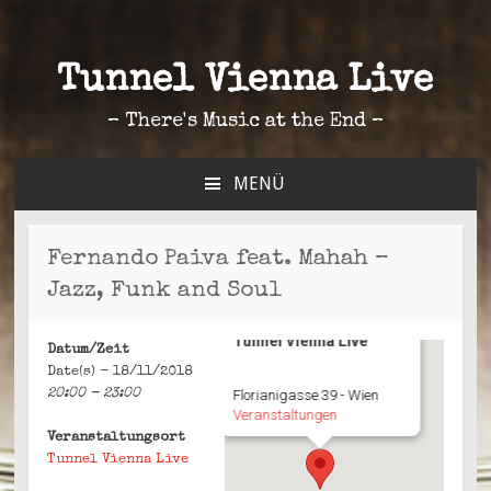
Tunnel Vienna Live
– There's Music at the End –
MENÜ
ZUM
INHALT
SPRINGEN
Fernando Paiva feat. Mahah –
Jazz, Funk and Soul
Tunnel Vienna Live
Datum/Zeit
Date(s) - 18/11/2018
20:00 - 23:00
Florianigasse 39 - Wien
Veranstaltungen
Veranstaltungsort
Tunnel Vienna Live