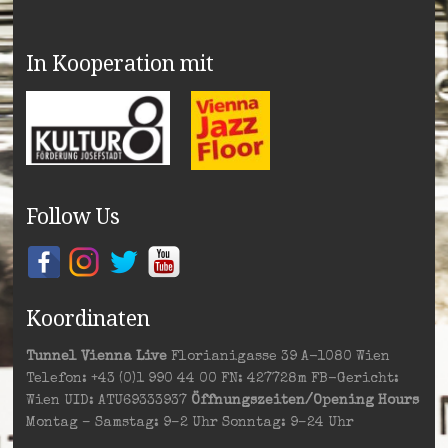
In Kooperation mit
Follow Us
Koordinaten
Tunnel Vienna Live
Florianigasse 39 A-1080 Wien
Telefon: +43 (0)1 990 44 00 FN: 427728m FB-Gericht:
Wien UID: ATU69333937
Öffnungszeiten/Opening Hours
Montag – Samstag: 9–2 Uhr Sonntag: 9–24 Uhr