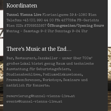
Koordinaten
Tunnel Vienna Live
Florianigasse 39 A-1080 Wien
Telefon: +43 (0)1 990 44 00 FN: 427728m FB-Gericht:
Wien UID: ATU69333937
Öffnungszeiten/Opening Hours
Montag – Samstag: 9–2 Uhr Sonntag: 9–24 Uhr
There’s Music at the End…
Bar, Restaurant, Jazzkeller – unser über 700m²
großes Lokal bietet genug Raum und technische
Ausstattung für Geburtstagsfeiern,
Studienabschlüsse, Podiumsdiskussionen,
Pressekonferenzen, Workshops, Seminare und
natürlich für Konzerte.
reservierung@tunnel-vienna-live.at
events@tunnel-vienna-live.at