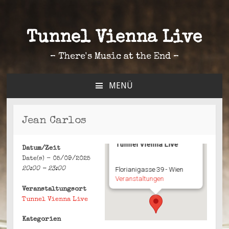
Tunnel Vienna Live
– There's Music at the End –
MENÜ
ZUM
INHALT
SPRINGEN
Jean Carlos
Tunnel Vienna Live
Datum/Zeit
Date(s) - 05/09/2025
20:00 - 23:00
Florianigasse 39 - Wien
Veranstaltungen
Veranstaltungsort
Tunnel Vienna Live
Kategorien