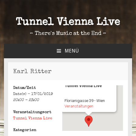
Tunnel Vienna Live
– There's Music at the End –
MENÜ
ZUM
INHALT
SPRINGEN
Karl Ritter
Tunnel Vienna Live
Datum/Zeit
Date(s) - 17/01/2019
20:00 - 23:00
Florianigasse 39 - Wien
Veranstaltungen
Veranstaltungsort
Tunnel Vienna Live
Kategorien