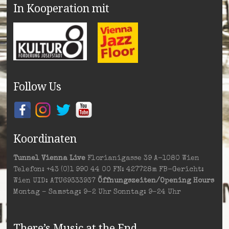
In Kooperation mit
Follow Us
Koordinaten
Tunnel Vienna Live
Florianigasse 39 A-1080 Wien
Telefon: +43 (0)1 990 44 00 FN: 427728m FB-Gericht:
Wien UID: ATU69333937
Öffnungszeiten/Opening Hours
Montag – Samstag: 9–2 Uhr Sonntag: 9–24 Uhr
There’s Music at the End…