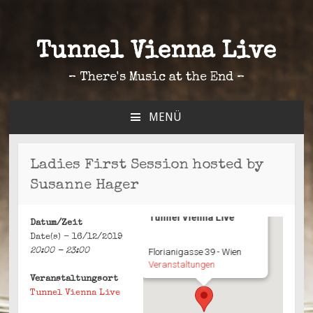
Tunnel Vienna Live
– There's Music at the End –
MENÜ
ZUM
INHALT
SPRINGEN
Ladies First Session hosted by
Susanne Hager
Tunnel Vienna Live
Datum/Zeit
Date(s) - 16/12/2019
20:00 - 23:00
Florianigasse 39 - Wien
Veranstaltungen
Veranstaltungsort
Tunnel Vienna Live