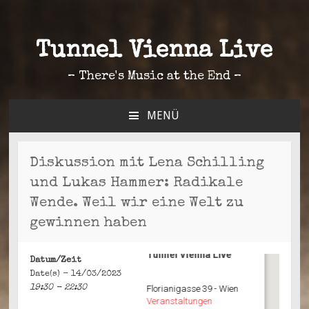
Tunnel Vienna Live
– There's Music at the End –
MENÜ
ZUM
INHALT
SPRINGEN
Diskussion mit Lena Schilling
und Lukas Hammer: Radikale
Wende. Weil wir eine Welt zu
gewinnen haben
Tunnel Vienna Live
Datum/Zeit
Date(s) - 14/03/2023
19:30 - 22:30
Florianigasse 39 - Wien
Veranstaltungen