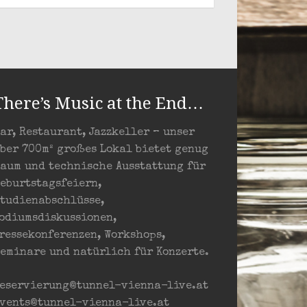
There’s Music at the End…
ar, Restaurant, Jazzkeller – unser
ber 700m² großes Lokal bietet genug
aum und technische Ausstattung für
eburtstagsfeiern,
tudienabschlüsse,
odiumsdiskussionen,
ressekonferenzen, Workshops,
eminare und natürlich für Konzerte.
eservierung@tunnel-vienna-live.at
vents@tunnel-vienna-live.at