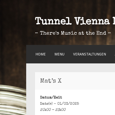
Tunnel Vienna 
– There's Music at the End –
ZUM
HOME
MENU
VERANSTALTUNGEN
INHALT
SPRINGEN
Mat’s X
Datum/Zeit
Date(s) - 01/03/2025
20:00 - 23:00