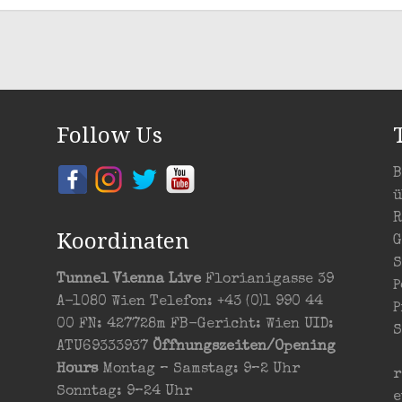
Follow Us
B
ü
R
Koordinaten
G
S
Tunnel Vienna Live
Florianigasse 39
P
A-1080 Wien Telefon: +43 (0)1 990 44
P
00 FN: 427728m FB-Gericht: Wien UID:
S
ATU69333937
Öffnungszeiten/Opening
Hours
Montag – Samstag: 9–2 Uhr
r
Sonntag: 9–24 Uhr
e