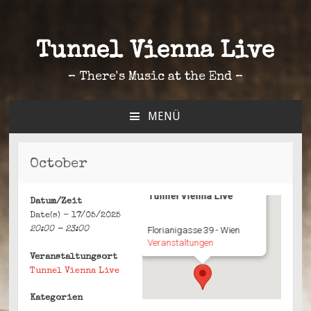
Tunnel Vienna Live
– There's Music at the End –
MENÜ
ZUM
INHALT
SPRINGEN
October
Tunnel Vienna Live
Datum/Zeit
Date(s) - 17/05/2025
20:00 - 23:00
Florianigasse 39 - Wien
Veranstaltungen
Veranstaltungsort
Tunnel Vienna Live
Kategorien