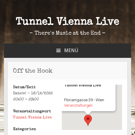
Tunnel Vienna Live
– There's Music at the End –
MENÜ
ZUM
INHALT
SPRINGEN
Off the Hook
Tunnel Vienna Live
Datum/Zeit
Date(s) - 16/12/2023
20:00 - 23:00
Florianigasse 39 - Wien
Veranstaltungen
Veranstaltungsort
Tunnel Vienna Live
Kategorien