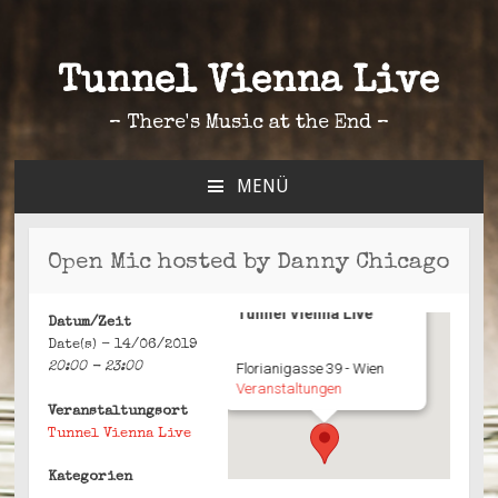
Tunnel Vienna Live
– There's Music at the End –
MENÜ
ZUM
INHALT
SPRINGEN
Open Mic hosted by Danny Chicago
Tunnel Vienna Live
Datum/Zeit
Date(s) - 14/06/2019
20:00 - 23:00
Florianigasse 39 - Wien
Veranstaltungen
Veranstaltungsort
Tunnel Vienna Live
Kategorien