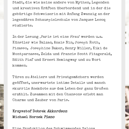
Stadt, die wie keine andere von Mythen, Legenden
und kreativen Kräften überbordend und in der die
gebürtige Schweizerin mit Anfang Zwanzig an der
legendären Schauspielschule von Jacques Lecoq
studierte.
In der Lesung ‚Paris ist eine Frau‘ werden u.a.
Künstler wie Balzac, Anais Nin, Joseph Roth,
Picasso, Josephine Baker, Henry Miller, Kiki de
Montparnasse, Zelda und Francis Scott Fitzgerald,
Edith Piaf und Ernest Hemingway und zu Wort
kommen.
Türen zu Ateliers und Privatgemächern werden
geöffnet, unerwartete intime Details und manch
skurrile Anekdote aus dem Leben der ganz Großen
erzählt. Zusammen mit den Chansons erlebt man
Charme und Zauber von Paris.
Krzysztof Dobrek
Akkordeon
Michael Hornek
Piano
Eine Produktion des Schwimmenden Salons