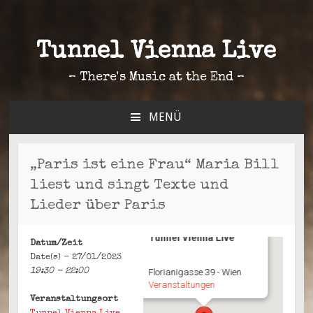
Tunnel Vienna Live
– There's Music at the End –
MENÜ
ZUM
INHALT
SPRINGEN
„Paris ist eine Frau“ Maria Bill
liest und singt Texte und
Lieder über Paris
Tunnel Vienna Live
Datum/Zeit
Date(s) - 27/01/2023
19:30 - 22:00
Florianigasse 39 - Wien
Veranstaltungen
Veranstaltungsort