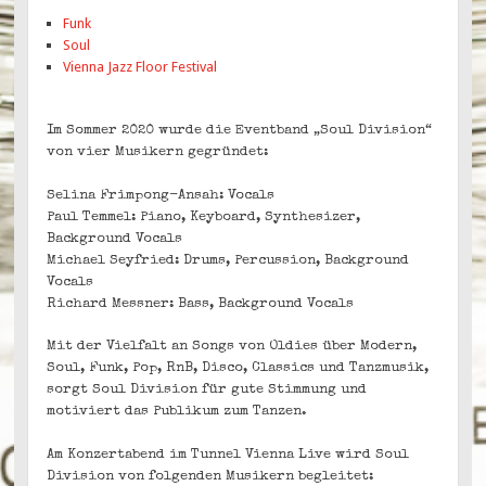
Funk
Soul
Vienna Jazz Floor Festival
Im Sommer 2020 wurde die Eventband „Soul Division“
von vier Musikern gegründet:
Selina Frimpong-Ansah: Vocals
Paul Temmel: Piano, Keyboard, Synthesizer,
Background Vocals
Michael Seyfried: Drums, Percussion, Background
Vocals
Richard Messner: Bass, Background Vocals
Mit der Vielfalt an Songs von Oldies über Modern,
Soul, Funk, Pop, RnB, Disco, Classics und Tanzmusik,
sorgt Soul Division für gute Stimmung und
motiviert das Publikum zum Tanzen.
Am Konzertabend im Tunnel Vienna Live wird Soul
Division von folgenden Musikern begleitet: