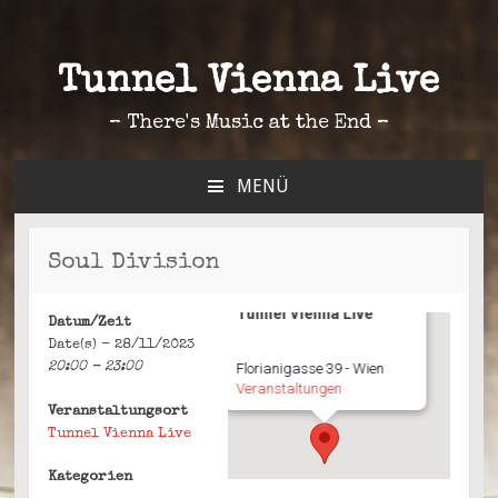
Tunnel Vienna Live
– There's Music at the End –
MENÜ
ZUM
INHALT
SPRINGEN
Soul Division
Tunnel Vienna Live
Datum/Zeit
Date(s) - 28/11/2023
20:00 - 23:00
Florianigasse 39 - Wien
Veranstaltungen
Veranstaltungsort
Tunnel Vienna Live
Kategorien