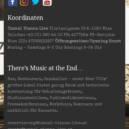
Koordinaten
Tunnel Vienna Live
Florianigasse 39 A-1080 Wien
Telefon: +43 (0)1 990 44 00 FN: 427728m FB-Gericht:
Wien UID: ATU69333937
Öffnungszeiten/Opening Hours
Montag – Samstag: 9–2 Uhr Sonntag: 9–24 Uhr
There’s Music at the End…
Bar, Restaurant, Jazzkeller – unser über 700m²
großes Lokal bietet genug Raum und technische
Ausstattung für Geburtstagsfeiern,
Studienabschlüsse, Podiumsdiskussionen,
Pressekonferenzen, Workshops, Seminare und
natürlich für Konzerte.
reservierung@tunnel-vienna-live.at