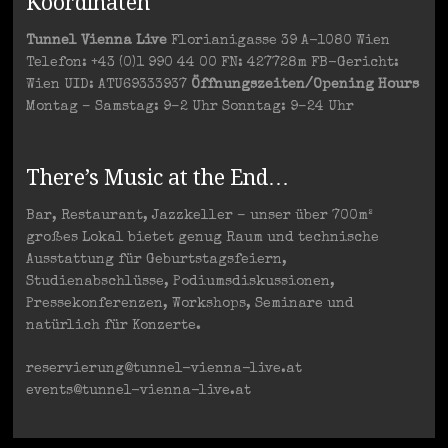
Koordinaten
Tunnel Vienna Live
Florianigasse 39 A-1080 Wien
Telefon: +43 (0)1 990 44 00 FN: 427728m FB-Gericht:
Wien UID: ATU69333937
Öffnungszeiten/Opening Hours
Montag – Samstag: 9–2 Uhr Sonntag: 9–24 Uhr
There’s Music at the End…
Bar, Restaurant, Jazzkeller – unser über 700m²
großes Lokal bietet genug Raum und technische
Ausstattung für Geburtstagsfeiern,
Studienabschlüsse, Podiumsdiskussionen,
Pressekonferenzen, Workshops, Seminare und
natürlich für Konzerte.
reservierung@tunnel-vienna-live.at
events@tunnel-vienna-live.at