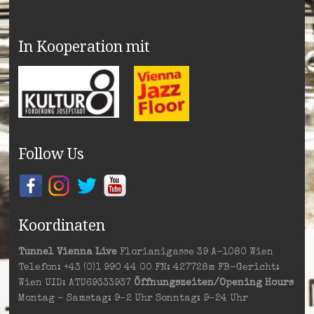
In Kooperation mit
Follow Us
Koordinaten
Tunnel Vienna Live
Florianigasse 39 A-1080 Wien
Telefon: +43 (0)1 990 44 00 FN: 427728m FB-Gericht:
Wien UID: ATU69333937
Öffnungszeiten/Opening Hours
Montag – Samstag: 9–2 Uhr Sonntag: 9–24 Uhr