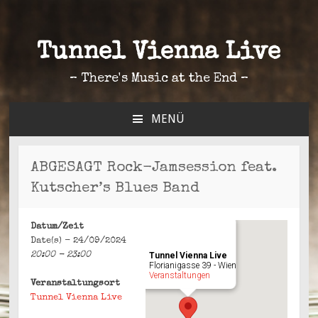
Tunnel Vienna Live
– There's Music at the End –
MENÜ
ZUM
INHALT
SPRINGEN
ABGESAGT Rock-Jamsession feat.
Kutscher’s Blues Band
Datum/Zeit
Date(s) - 24/09/2024
20:00 - 23:00
Tunnel Vienna Live
Florianigasse 39 - Wien
Veranstaltungen
Veranstaltungsort
Tunnel Vienna Live