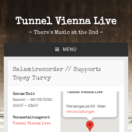
Tunnel Vienna Live
– There's Music at the End –
MENÜ
ZUM
INHALT
SPRINGEN
Salamirecorder // Support:
Topsy Turvy
Tunnel Vienna Live
Datum/Zeit
Date(s) - 29/06/2023
20:00 - 23:00
Florianigasse 39 - Wien
Veranstaltungen
Veranstaltungsort
Tunnel Vienna Live