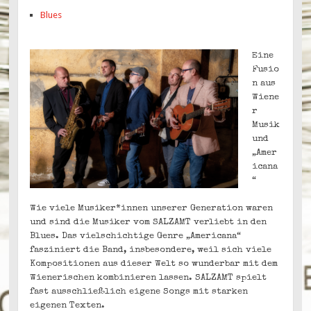
Blues
Eine
Fusio
n aus
Wiene
r
Musik
und
„Amer
icana
“
Wie viele Musiker*innen unserer Generation waren
und sind die Musiker vom SALZAMT verliebt in den
Blues. Das vielschichtige Genre „Americana“
fasziniert die Band, insbesondere, weil sich viele
Kompositionen aus dieser Welt so wunderbar mit dem
Wienerischen kombinieren lassen. SALZAMT spielt
fast ausschließlich eigene Songs mit starken
eigenen Texten.