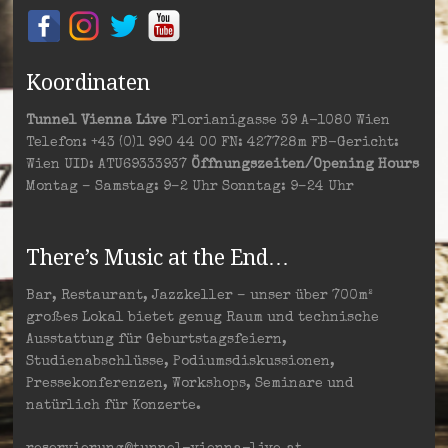
Koordinaten
Tunnel Vienna Live
Florianigasse 39 A-1080 Wien
Telefon: +43 (0)1 990 44 00 FN: 427728m FB-Gericht:
Wien UID: ATU69333937
Öffnungszeiten/Opening Hours
Montag – Samstag: 9–2 Uhr Sonntag: 9–24 Uhr
There’s Music at the End…
Bar, Restaurant, Jazzkeller – unser über 700m²
großes Lokal bietet genug Raum und technische
Ausstattung für Geburtstagsfeiern,
Studienabschlüsse, Podiumsdiskussionen,
Pressekonferenzen, Workshops, Seminare und
natürlich für Konzerte.