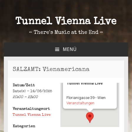
Tunnel Vienna Live
– There's Music at the End –
MENÜ
ZUM
INHALT
SPRINGEN
SALZAMT: Vienamericana
Tunnel Vienna Live
Datum/Zeit
Date(s) - 14/06/2025
20:00 - 23:00
Florianigasse 39 - Wien
Veranstaltungen
Veranstaltungsort
Tunnel Vienna Live
Kategorien