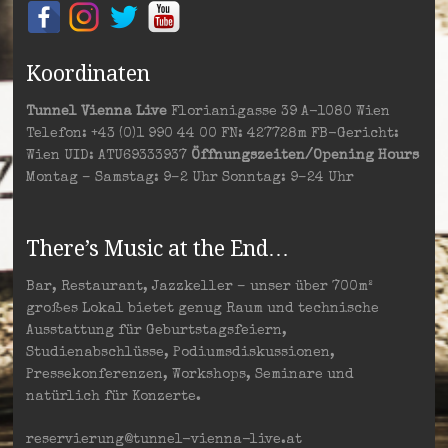
Koordinaten
Tunnel Vienna Live
Florianigasse 39 A-1080 Wien
Telefon: +43 (0)1 990 44 00 FN: 427728m FB-Gericht:
Wien UID: ATU69333937
Öffnungszeiten/Opening Hours
Montag – Samstag: 9–2 Uhr Sonntag: 9–24 Uhr
There’s Music at the End…
Bar, Restaurant, Jazzkeller – unser über 700m²
großes Lokal bietet genug Raum und technische
Ausstattung für Geburtstagsfeiern,
Studienabschlüsse, Podiumsdiskussionen,
Pressekonferenzen, Workshops, Seminare und
natürlich für Konzerte.
reservierung@tunnel-vienna-live.at