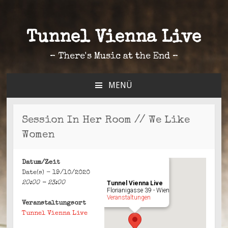
Tunnel Vienna Live
– There's Music at the End –
MENÜ
ZUM
INHALT
SPRINGEN
Session In Her Room // We Like
Women
Datum/Zeit
Date(s) - 19/10/2020
20:00 - 23:00
Tunnel Vienna Live
Florianigasse 39 - Wien
Veranstaltungen
Veranstaltungsort
Tunnel Vienna Live