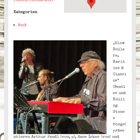
Tunnel Vienna Live
Kategorien
Rock
„Slow
Rolle
rs,
Rarit
ies &
Classi
cs“
(Beatl
es und
Rolli
ng
Stone
s
Songs)
präse
ntieren Arthur Fandl (voc, p), Hans Irker (voc) und