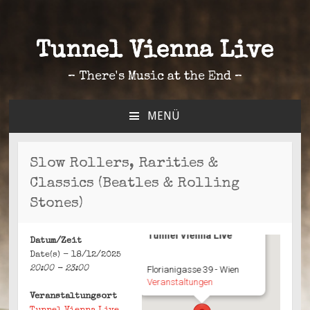
Tunnel Vienna Live
– There's Music at the End –
MENÜ
ZUM
INHALT
SPRINGEN
Slow Rollers, Rarities &
Classics (Beatles & Rolling
Stones)
Tunnel Vienna Live
Datum/Zeit
Date(s) - 18/12/2025
20:00 - 23:00
Florianigasse 39 - Wien
Veranstaltungen
Veranstaltungsort