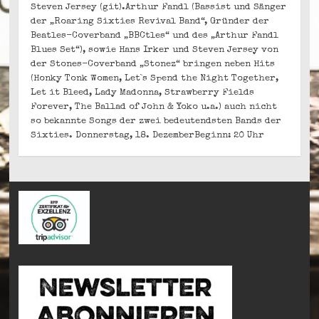
Steven Jersey (git).Arthur Fandl (Bassist und Sänger
der „Roaring Sixties Revival Band“, Gründer der
Beatles-Coverband „BBCtles“ und des „Arthur Fandl
Blues Set“), sowie Hans Irker und Steven Jersey von
der Stones-Coverband „Stonez“ bringen neben Hits
(Honky Tonk Women, Let`s Spend the Night Together,
Let it Bleed, Lady Madonna, Strawberry Fields
Forever, The Ballad of John & Yoko u.a.) auch nicht
so bekannte Songs der zwei bedeutendsten Bands der
Sixties. Donnerstag, 18. DezemberBeginn: 20 Uhr