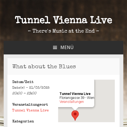
Tunnel Vienna Live
– There's Music at the End –
MENÜ
ZUM
INHALT
SPRINGEN
What about the Blues
Datum/Zeit
Date(s) - 21/03/2025
20:00 - 23:00
Tunnel Vienna Live
Florianigasse 39 - Wien
Veranstaltungen
Veranstaltungsort
Tunnel Vienna Live
Kategorien