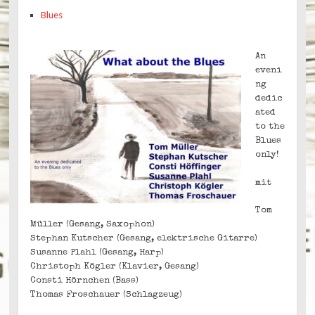
Blues
An
eveni
ng
dedic
ated
to the
Blues
only!
mit
Tom
Müller (Gesang, Saxophon)
Stephan Kutscher (Gesang, elektrische Gitarre)
Susanne Plahl (Gesang, Harp)
Christoph Kögler (Klavier, Gesang)
Consti Hörnchen (Bass)
Thomas Froschauer (Schlagzeug)