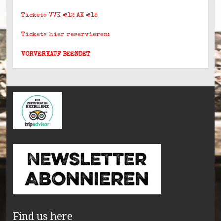
Tickets VVK €12 AK €15
Tickets hier reservieren:
VORVERKAUF BEENDET
Find us here