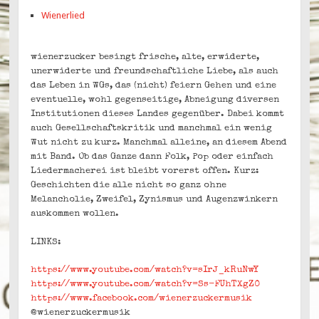
Wienerlied
wienerzucker besingt frische, alte, erwiderte,
unerwiderte und freundschaftliche Liebe, als auch
das Leben in WGs, das (nicht) feiern Gehen und eine
eventuelle, wohl gegenseitige, Abneigung diversen
Institutionen dieses Landes gegenüber. Dabei kommt
auch Gesellschaftskritik und manchmal ein wenig
Wut nicht zu kurz. Manchmal alleine, an diesem Abend
mit Band. Ob das Ganze dann Folk, Pop oder einfach
Liedermacherei ist bleibt vorerst offen. Kurz:
Geschichten die alle nicht so ganz ohne
Melancholie, Zweifel, Zynismus und Augenzwinkern
auskommen wollen.
LINKS:
https://www.youtube.com/watch?v=sIrJ_kRuNwY
https://www.youtube.com/watch?v=Ss-FUhTXgZ0
https://www.facebook.com/wienerzuckermusik
@wienerzuckermusik