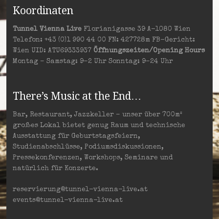
Koordinaten
Tunnel Vienna Live
Florianigasse 39 A-1080 Wien
Telefon: +43 (0)1 990 44 00 FN: 427728m FB-Gericht:
Wien UID: ATU69333937
Öffnungszeiten/Opening Hours
Montag – Samstag: 9–2 Uhr Sonntag: 9–24 Uhr
There’s Music at the End…
Bar, Restaurant, Jazzkeller – unser über 700m²
großes Lokal bietet genug Raum und technische
Ausstattung für Geburtstagsfeiern,
Studienabschlüsse, Podiumsdiskussionen,
Pressekonferenzen, Workshops, Seminare und
natürlich für Konzerte.
reservierung@tunnel-vienna-live.at
events@tunnel-vienna-live.at