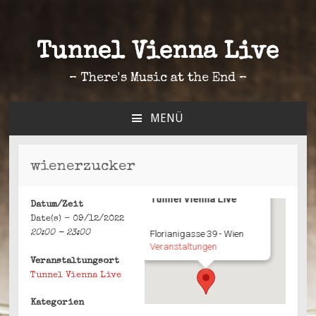
Tunnel Vienna Live
– There's Music at the End –
MENÜ
ZUM
INHALT
SPRINGEN
wienerzucker
Tunnel Vienna Live
Datum/Zeit
Date(s) - 09/12/2022
20:00 - 23:00
Florianigasse 39 - Wien
Veranstaltungen
Veranstaltungsort
Tunnel Vienna Live
Kategorien