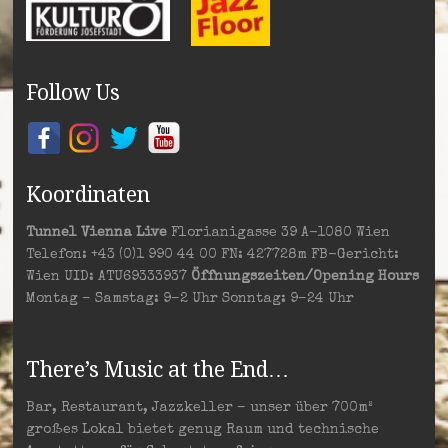
Follow Us
Koordinaten
Tunnel Vienna Live
Florianigasse 39 A-1080 Wien
Telefon: +43 (0)1 990 44 00 FN: 427728m FB-Gericht:
Wien UID: ATU69333937
Öffnungszeiten/Opening Hours
Montag – Samstag: 9–2 Uhr Sonntag: 9–24 Uhr
There’s Music at the End…
Bar, Restaurant, Jazzkeller – unser über 700m²
großes Lokal bietet genug Raum und technische