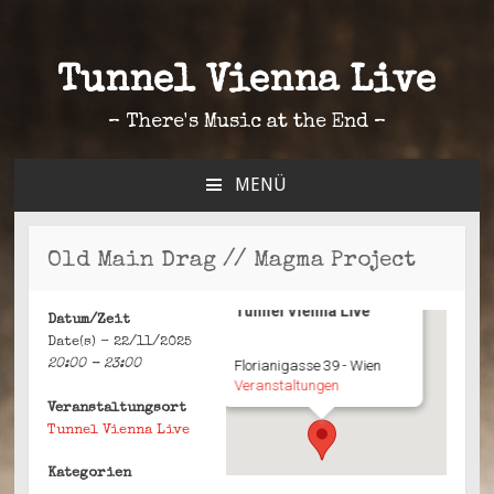
Tunnel Vienna Live
– There's Music at the End –
MENÜ
ZUM
INHALT
SPRINGEN
Old Main Drag // Magma Project
Tunnel Vienna Live
Datum/Zeit
Date(s) - 22/11/2025
20:00 - 23:00
Florianigasse 39 - Wien
Veranstaltungen
Veranstaltungsort
Tunnel Vienna Live
Kategorien