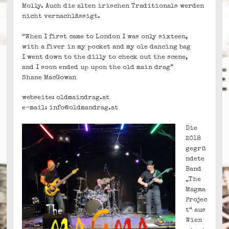
Molly. Auch die alten irischen Traditionals werden
nicht vernachlässigt.
“When I first came to London I was only sixteen,
with a fiver in my pocket and my ole dancing bag
I went down to the dilly to check out the scene,
and I soon ended up upon the old main drag”
Shane MacGowan
webseite: oldmaindrag.at
e-mail: info@oldmandrag.at
Die
2018
gegrü
ndete
Band
„The
Magma
Projec
t“ aus
Wien