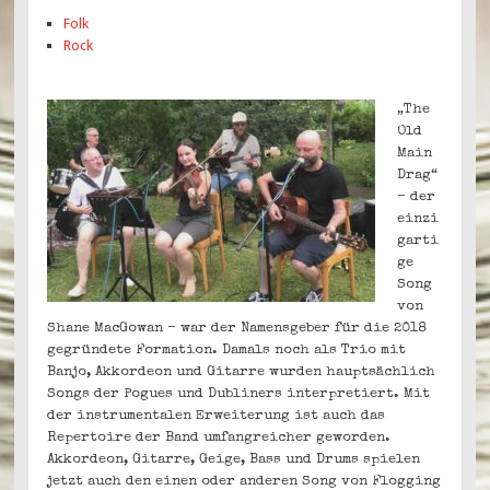
Folk
Rock
„The
Old
Main
Drag“
– der
einzi
garti
ge
Song
von
Shane MacGowan – war der Namensgeber für die 2018
gegründete Formation. Damals noch als Trio mit
Banjo, Akkordeon und Gitarre wurden hauptsächlich
Songs der Pogues und Dubliners interpretiert. Mit
der instrumentalen Erweiterung ist auch das
Repertoire der Band umfangreicher geworden.
Akkordeon, Gitarre, Geige, Bass und Drums spielen
jetzt auch den einen oder anderen Song von Flogging