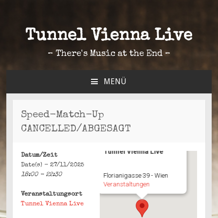
Tunnel Vienna Live
– There's Music at the End –
MENÜ
ZUM
INHALT
SPRINGEN
Speed-Match-Up
CANCELLED/ABGESAGT
Tunnel Vienna Live
Datum/Zeit
Date(s) - 27/11/2025
18:00 - 22:30
Florianigasse 39 - Wien
Veranstaltungen
Veranstaltungsort
Tunnel Vienna Live