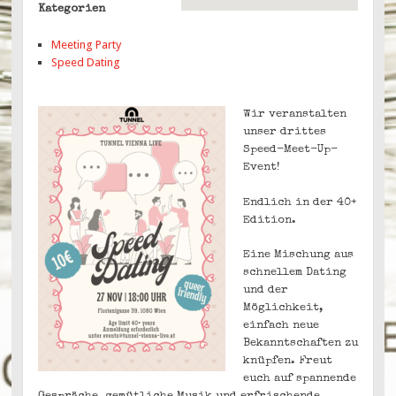
Kategorien
Meeting Party
Speed Dating
Wir veranstalten
unser drittes
Speed-Meet-Up-
Event!
Endlich in der 40+
Edition.
Eine Mischung aus
schnellem Dating
und der
Möglichkeit,
einfach neue
Bekanntschaften zu
knüpfen. Freut
euch auf spannende