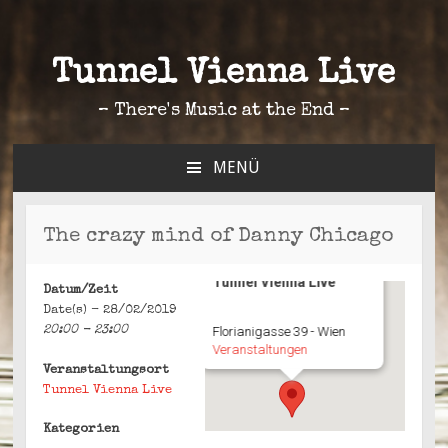
Tunnel Vienna Live
– There's Music at the End –
MENÜ
ZUM
INHALT
SPRINGEN
The crazy mind of Danny Chicago
Tunnel Vienna Live
Datum/Zeit
Date(s) - 28/02/2019
20:00 - 23:00
Florianigasse 39 - Wien
Veranstaltungen
Veranstaltungsort
Tunnel Vienna Live
Kategorien