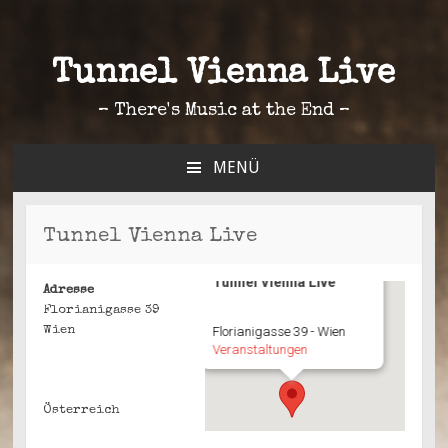
Tunnel Vienna Live
– There's Music at the End –
MENÜ
ZUM
INHALT
SPRINGEN
Tunnel Vienna Live
Tunnel Vienna Live
Adresse
Florianigasse 39
Wien
Florianigasse 39 - Wien
Veranstaltungen
Österreich